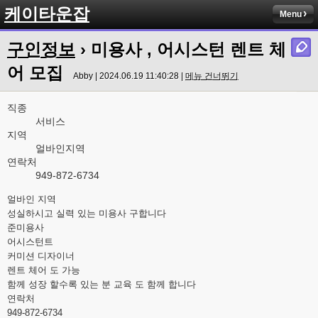
케이타운잡
Menu
구인정보
› 미용사 , 어시스턴 렌트 체
어 모집
Abby | 2024.06.19 11:40:28 |
메뉴 건너뛰기
직종
서비스
지역
얼바인지역
연락처
949-872-6734
얼바인 지역
성실하시고 실력 있는 미용사 구합니다
준미용사
어시스턴트
커미션 디자이너
렌트 체어 도 가능
함께 성장 할수록 있는 분 교육 도 함께 합니다
연락처
949-872-6734